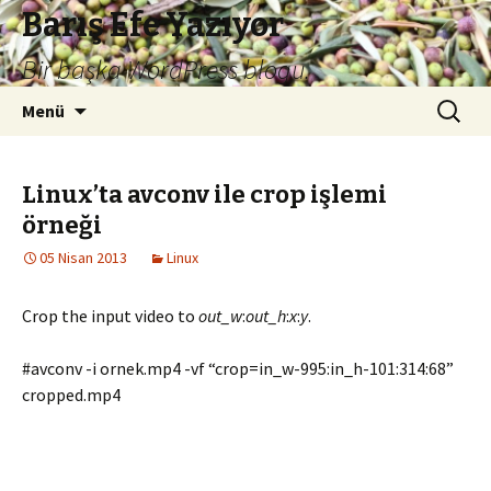
Barış Efe Yazıyor
Bir başka WordPress blogu.
İçeriğe
Arama:
Menü
atla
Linux’ta avconv ile crop işlemi
örneği
05 Nisan 2013
Linux
Crop the input video to
out_w
:
out_h
:
x
:
y
.
#avconv -i ornek.mp4 -vf “crop=in_w-995:in_h-101:314:68”
cropped.mp4