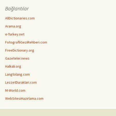
Bağlantılar
AllDictionaries.com
Arama.org
e-Turkey.net
FotografliGeziRehberi.com
FreeDictionary.org
Gazeteler.news
Halkali.org
Langtolang.com
LezzetDuraklari.com
M-World.com
WebSitesiHazirlama.com