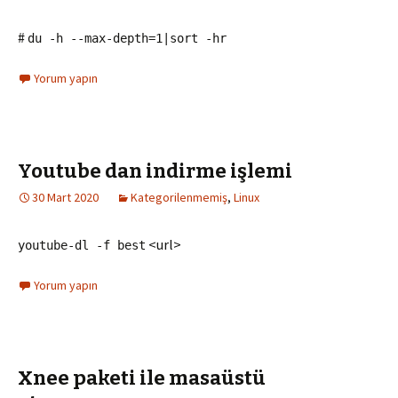
#
du -h --max-depth=1|sort -hr
Yorum yapın
Youtube dan indirme işlemi
30 Mart 2020
Kategorilenmemiş
,
Linux
<url>
youtube-dl -f best
Yorum yapın
Xnee paketi ile masaüstü