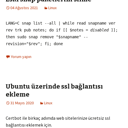
04 Ağustos 2021
Linux
LANG=C snap list --all | while read snapname ver
rev trk pub notes; do if [[ $notes =
disabled
]];
then sudo snap remove "$snapname" --
revision="$rev"; fi; done
Yorum yapın
Ubuntu üzerinde ssl bağlantısı
ekleme
31 Mayıs 2020
Linux
Certbot ile birkaç adımda web sitelerinize ücretsiz ssl
bağlantısı eklemek için.