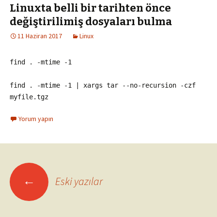
Linuxta belli bir tarihten önce
değiştirilimiş dosyaları bulma
11 Haziran 2017
Linux
find . -mtime -1
find . -mtime -1 | xargs tar --no-recursion -czf
myfile.tgz
Yorum yapın
Yazı
←
Eski yazılar
dolaşımı