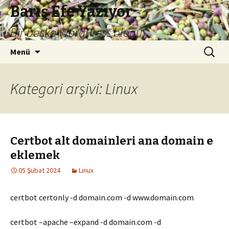
Barış Efe Yazıyor
Bir başka WordPress blogu.
İçeriğe
Arama:
Menü
atla
Kategori arşivi: Linux
Certbot alt domainleri ana domain e
eklemek
05 Şubat 2024
Linux
certbot certonly -d domain.com -d www.domain.com
certbot –apache –expand -d domain.com -d