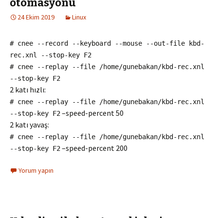
otomasyonu
24 Ekim 2019
Linux
# cnee --record --keyboard --mouse --out-file kbd-
rec.xnl --stop-key F2
# cnee --replay --file /home/gunebakan/kbd-rec.xnl
--stop-key F2
2 katı hızlı:
# cnee --replay --file /home/gunebakan/kbd-rec.xnl
–speed-percent 50
--stop-key F2
2 katı yavaş:
# cnee --replay --file /home/gunebakan/kbd-rec.xnl
–speed-percent 200
--stop-key F2
Yorum yapın