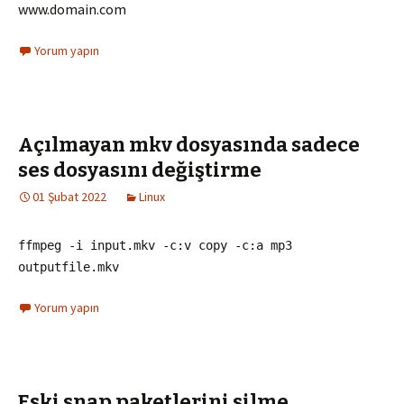
www.domain.com
Yorum yapın
Açılmayan mkv dosyasında sadece
ses dosyasını değiştirme
01 Şubat 2022
Linux
ffmpeg -i input.mkv -c:v copy -c:a mp3
outputfile.mkv
Yorum yapın
Eski snap paketlerini silme