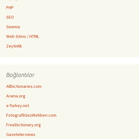
PHP
SEO
Sinema
Web Sitesi / HTML
Zeytinlik
Bağlantılar
AllDictionaries.com
Arama.org
e-Turkey.net
FotografliGeziRehberi.com
FreeDictionary.org
Gazeteler.news