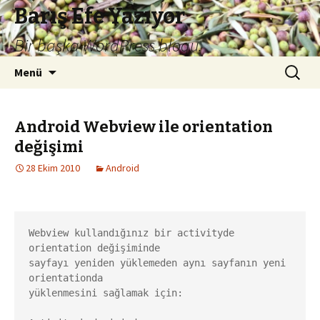
Barış Efe Yazıyor
Bir başka WordPress blogu.
İçeriğe
Arama:
Menü
atla
Android Webview ile orientation
değişimi
28 Ekim 2010
Android
Webview kullandığınız bir activityde 
orientation değişiminde 

sayfayı yeniden yüklemeden aynı sayfanın yeni 
orientationda 

yüklenmesini sağlamak için: 
