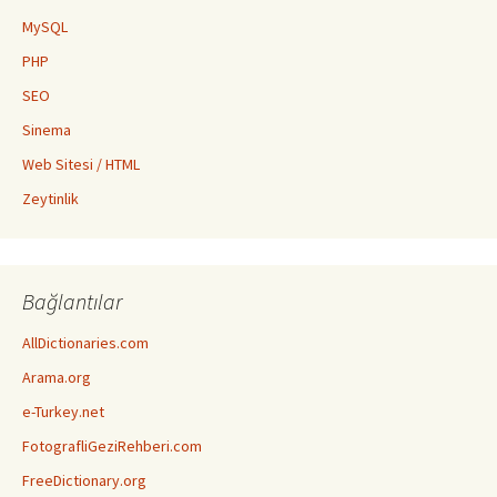
MySQL
PHP
SEO
Sinema
Web Sitesi / HTML
Zeytinlik
Bağlantılar
AllDictionaries.com
Arama.org
e-Turkey.net
FotografliGeziRehberi.com
FreeDictionary.org