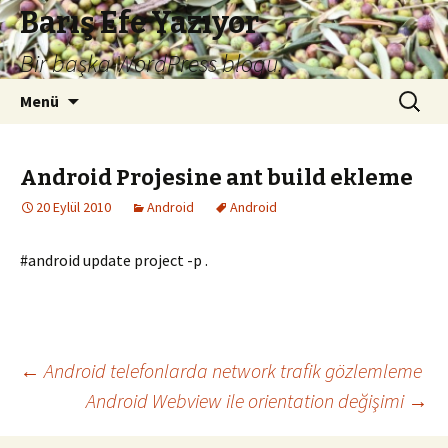
Barış Efe Yazıyor
Bir başka WordPress blogu.
İçeriğe
Arama:
Menü
atla
Android Projesine ant build ekleme
20 Eylül 2010
Android
Android
#android update project -p .
Yazı
←
Android telefonlarda network trafik gözlemleme
Android Webview ile orientation değişimi
→