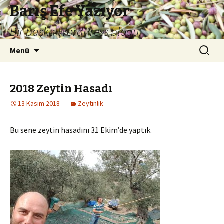
Barış Efe Yazıyor
Bir başka WordPress blogu.
İçeriğe
Arama:
Menü
atla
2018 Zeytin Hasadı
13 Kasım 2018
Zeytinlik
Bu sene zeytin hasadını 31 Ekim’de yaptık.