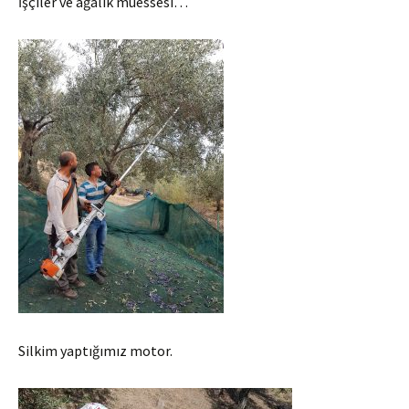
İşçiler ve ağalık müessesi…
Silkim yaptığımız motor.