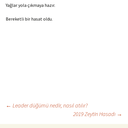
Yağlar yola çıkmaya hazır.
Bereketli bir hasat oldu.
Yazı
←
Leader düğümü nedir, nasıl atılır?
2019 Zeytin Hasadı
→
dolaşımı