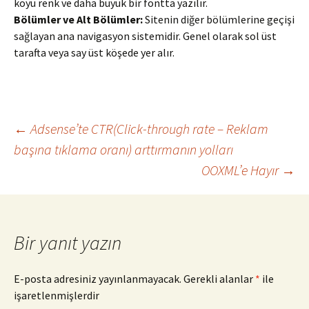
koyu renk ve daha büyük bir fontta yazılır.
Bölümler ve Alt Bölümler:
Sitenin diğer bölümlerine geçişi
sağlayan ana navigasyon sistemidir. Genel olarak sol üst
tarafta veya say üst köşede yer alır.
Yazı
←
Adsense’te CTR(Click-through rate – Reklam
başına tıklama oranı) arttırmanın yolları
OOXML’e Hayır
→
dolaşımı
Bir yanıt yazın
E-posta adresiniz yayınlanmayacak.
Gerekli alanlar
*
ile
işaretlenmişlerdir