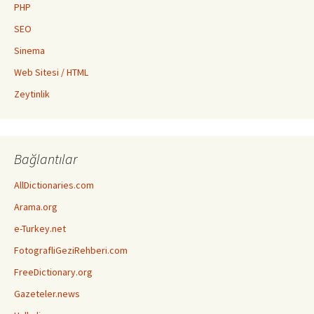
PHP
SEO
Sinema
Web Sitesi / HTML
Zeytinlik
Bağlantılar
AllDictionaries.com
Arama.org
e-Turkey.net
FotografliGeziRehberi.com
FreeDictionary.org
Gazeteler.news