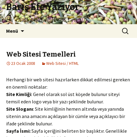
Barış Efe Yazıyor
Bir başka WordPress blogu.
İçeriğe
Arama:
Menü
atla
Web Sitesi Temelleri
23 Ocak 2008
Web Sitesi / HTML
Herhangi bir web sitesi hazırlarken dikkat edilmesi gereken
en önemli noktalar:
Site Kimliği
: Genel olarak sol üst köşede bulunur siteyi
temsil eden logo veya bir yazı şeklinde bulunur.
Site Sloganı
: Site kimliğinin hemen altında veya yanında
sitenin ana amacını açıklayan bir cümle veya açıklayıcı bir
ifade şeklinde bulunur.
Sayfa İsmi:
Sayfa içeriğini belirten bir başlıktır. Genellikle