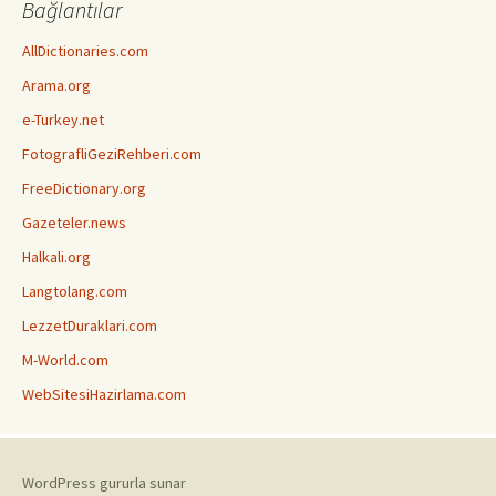
Bağlantılar
AllDictionaries.com
Arama.org
e-Turkey.net
FotografliGeziRehberi.com
FreeDictionary.org
Gazeteler.news
Halkali.org
Langtolang.com
LezzetDuraklari.com
M-World.com
WebSitesiHazirlama.com
WordPress gururla sunar