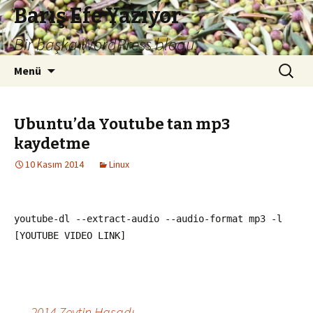
Barış Efe Yazıyor
Bir başka WordPress blogu.
İçeriğe
Arama:
Menü
atla
Ubuntu’da Youtube tan mp3
kaydetme
10 Kasım 2014
Linux
youtube-dl --extract-audio --audio-format mp3 -l
[YOUTUBE VIDEO LINK]
←
2014 Zeytin Hasadı