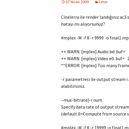
07 Nisan 2009
Linux
Cinelerra ile render landığınız ac3 
hatayı mı alıyorsunuz?
#mplex -M -f 8 -r 9999 -o final1.
++ WARN: [mplex] Audio bd: buf=
++ WARN: [mplex] Video e0: buf=
**ERROR: [mplex] Too many frame 
-r parametresi ile output stream i 
alabilirsiniz.
–mux-bitrate|-r num
Specify data rate of output stream
(default 0=Compute from source 
#mplex -M -f 8 -r 19999 -o final1