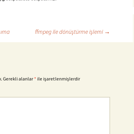
şıma
ffmpeg ile dönüştürme işlemi
→
.
Gerekli alanlar
*
ile işaretlenmişlerdir