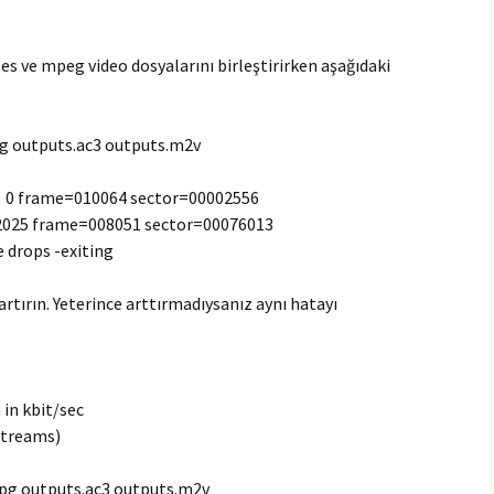
ses ve mpeg video dosyalarını birleştirirken aşağıdaki
mpg outputs.ac3 outputs.m2v
 0 frame=010064 sector=00002556
 2025 frame=008051 sector=00076013
drops -exiting
artırın. Yeterince arttırmadıysanız aynı hatayı
 in kbit/sec
streams)
.mpg outputs.ac3 outputs.m2v