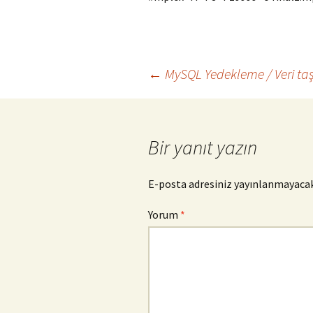
Yazı
←
MySQL Yedekleme / Veri ta
dolaşımı
Bir yanıt yazın
E-posta adresiniz yayınlanmayacak
Yorum
*