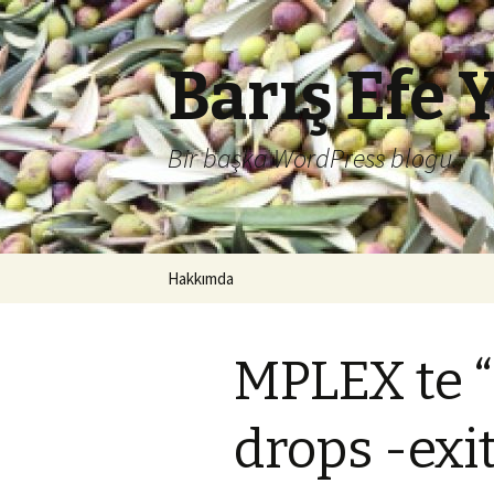
Barış Efe 
Bir başka WordPress blogu.
İçeriğe
Hakkımda
atla
MPLEX te 
drops -exi