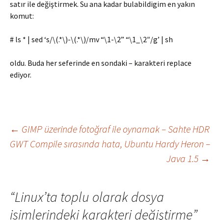
satır ile değiştirmek. Su ana kadar bulabildigim en yakın
komut:
# ls * | sed ‘s/\(.*\)-\(.*\)/mv “\1-\2” “\1_\2″/g’ | sh
oldu. Buda her seferinde en sondaki – karakteri replace
ediyor.
Yazı
←
GIMP üzerinde fotoğraf ile oynamak – Sahte HDR
GWT Compile sırasında hata, Ubuntu Hardy Heron –
Java 1.5
→
dolaşımı
“
Linux’ta toplu olarak dosya
isimlerindeki karakteri değiştirme
”