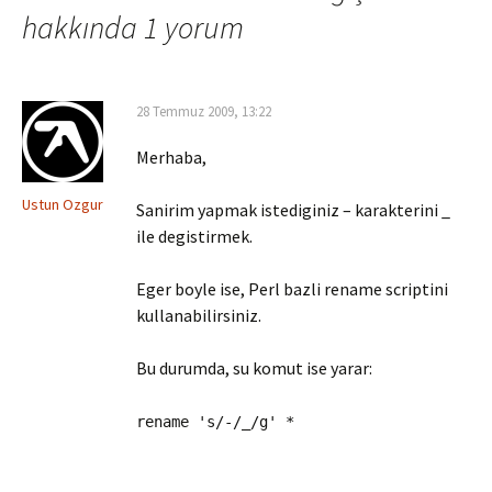
hakkında 1 yorum
28 Temmuz 2009, 13:22
Merhaba,
Ustun Ozgur
Sanirim yapmak istediginiz – karakterini _
ile degistirmek.
Eger boyle ise, Perl bazli rename scriptini
kullanabilirsiniz.
Bu durumda, su komut ise yarar:
rename 's/-/_/g' *