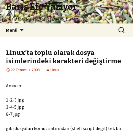
Barış Efe Yazıyor
Bir başka WordPress blogu.
İçeriğe
Arama:
Menü
atla
Linux’ta toplu olarak dosya
isimlerindeki karakteri değiştirme
22 Temmuz 2008
Linux
Amacım
1-2-3.jpg
3-4-5.jpg
6-7.jpg
gibi dosyaları komut satırından (shell script degil) tek bir