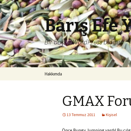
Barış Efe 
Bir başka WordPress blogu.
İçeriğe
Hakkımda
atla
GMAX Foru
13 Temmuz 2011
Kişisel
Önce Bungy Jumping vardı! Bu çılgı