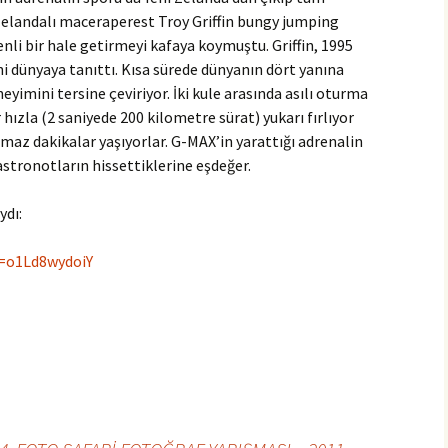
Zelandalı maceraperest Troy Griffin bungy jumping
nli bir hale getirmeyi kafaya koymuştu. Griffin, 1995
i dünyaya tanıttı. Kısa sürede dünyanın dört yanına
yimini tersine çeviriyor. İki kule arasında asılı oturma
hızla (2 saniyede 200 kilometre sürat) yukarı fırlıyor
ılmaz dakikalar yaşıyorlar. G-MAX’in yarattığı adrenalin
 astronotların hissettiklerine eşdeğer.
ydı:
=o1Ld8wydoiY