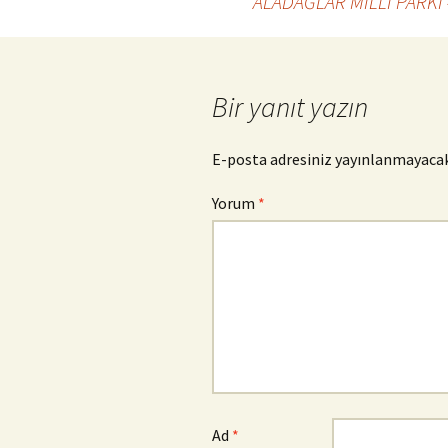
ALADAĞLAR MİLLİ PARKI 
dolaşımı
Bir yanıt yazın
E-posta adresiniz yayınlanmayacak
Yorum
*
Ad
*