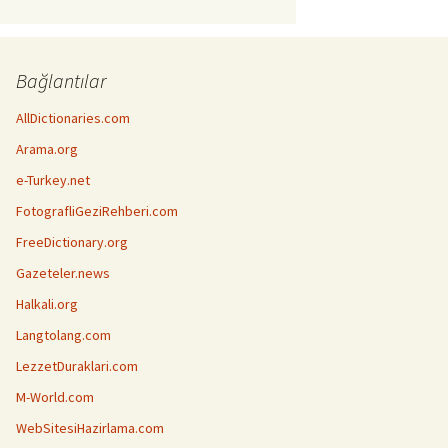
Bağlantılar
AllDictionaries.com
Arama.org
e-Turkey.net
FotografliGeziRehberi.com
FreeDictionary.org
Gazeteler.news
Halkali.org
Langtolang.com
LezzetDuraklari.com
M-World.com
WebSitesiHazirlama.com