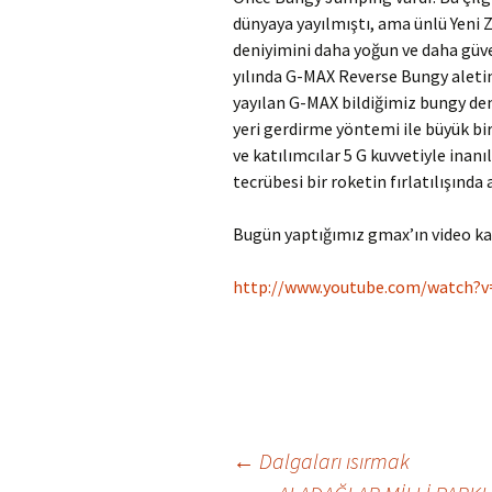
dünyaya yayılmıştı, ama ünlü Yeni 
deniyimini daha yoğun ve daha güve
yılında G-MAX Reverse Bungy aletin
yayılan G-MAX bildiğimiz bungy dene
yeri gerdirme yöntemi ile büyük bir 
ve katılımcılar 5 G kuvvetiyle inan
tecrübesi bir roketin fırlatılışında
Bugün yaptığımız gmax’ın video ka
http://www.youtube.com/watch?v
Yazı
←
Dalgaları ısırmak