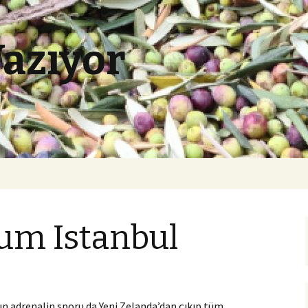
Yazıyor
m Istanbul
n adrenalin sporu da Yeni Zelanda’dan çıkıp tüm