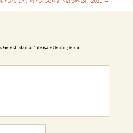
4. FOTO SAFARİ FOTOĞRAF YARIŞMASI – 2011
→
.
Gerekli alanlar
*
ile işaretlenmişlerdir