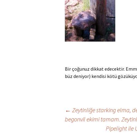
Bir çoğunuz dikkat edecektir. Em
büz deniyor) kendisi kötü gözükü
Yazı
←
Zeytinliğe starking elma, de
begonvil ekimi tamam. Zeytinl
Pipelight ile
dolaşımı