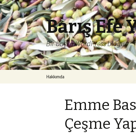
Barış Efe 
Bir başka WordPress blogu.
İçeriğe
Hakkımda
atla
Emme Bas
Çeşme Ya