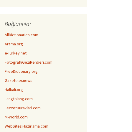
Bağlantılar
AllDictionaries.com
Arama.org
e-Turkey.net
FotografliGeziRehberi.com
FreeDictionary.org
Gazeteler.news
Halkali.org
Langtolang.com
LezzetDuraklari.com
M-World.com
WebSitesiHazirlama.com