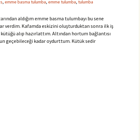
os
,
emme basma tulumba
,
emme tulumba
,
tulumba
arından aldığım emme basma tulumbayı bu sene
 verdim. Kafamda eskizini oluşturduktan sonra ilk iş
ütüğü alıp hazırlattım. Altından hortum bağlantısı
n geçebileceği kadar oydurttum. Kütük sedir