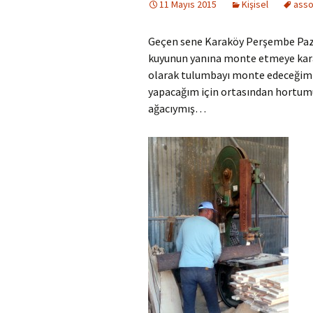
11 Mayıs 2015
Kişisel
ass
Geçen sene Karaköy Perşembe Paz
kuyunun yanına monte etmeye karar
olarak tulumbayı monte edeceğim k
yapacağım için ortasından hortumu
ağacıymış…