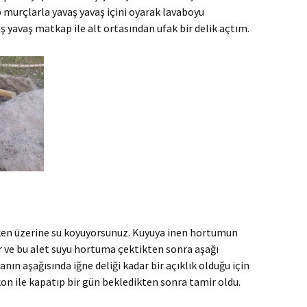
ıp murçlarla yavaş yavaş içini oyarak lavaboyu
aş yavaş matkap ile alt ortasından ufak bir delik açtım.
rken üzerine su koyuyorsunuz. Kuyuya inen hortumun
r ve bu alet suyu hortuma çektikten sonra aşağı
ın aşağısında iğne deliği kadar bir açıklık olduğu için
kon ile kapatıp bir gün bekledikten sonra tamir oldu.