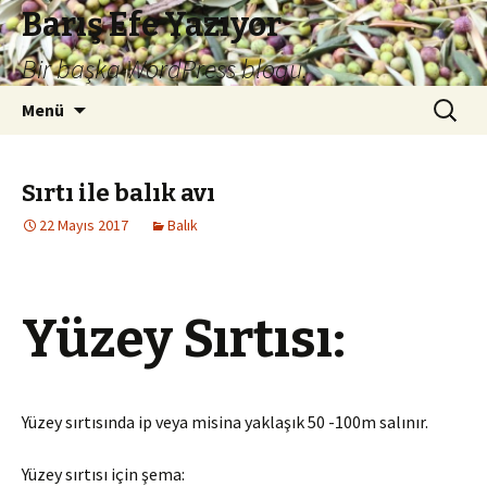
Barış Efe Yazıyor
Bir başka WordPress blogu.
İçeriğe
Arama:
Menü
atla
Sırtı ile balık avı
22 Mayıs 2017
Balık
Yüzey Sırtısı:
Yüzey sırtısında ip veya misina yaklaşık 50 -100m salınır.
Yüzey sırtısı için şema: