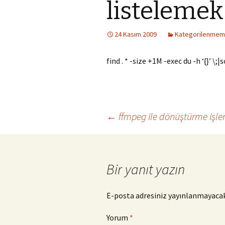
listelemek
24 Kasım 2009
Kategorilenmem
find . * -size +1M -exec du -h ‘{}’ \;|
Yazı
←
ffmpeg ile dönüştürme işle
dolaşımı
Bir yanıt yazın
E-posta adresiniz yayınlanmayacak
Yorum
*