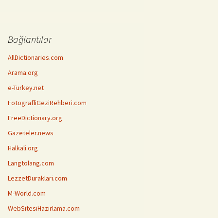
Bağlantılar
AllDictionaries.com
Arama.org
e-Turkey.net
FotografliGeziRehberi.com
FreeDictionary.org
Gazeteler.news
Halkali.org
Langtolang.com
LezzetDuraklari.com
M-World.com
WebSitesiHazirlama.com