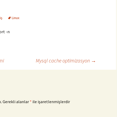
iş
Linux
sort -n
mi
Mysql cache optimizasyon
→
.
Gerekli alanlar
*
ile işaretlenmişlerdir