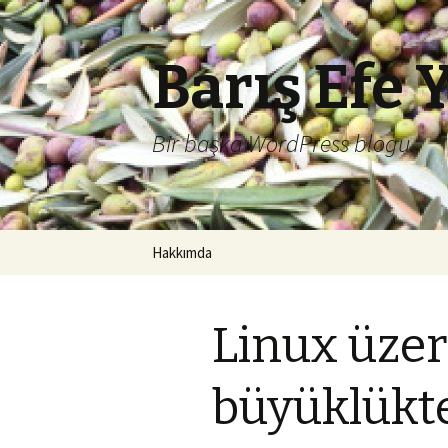
Barış Efe 
Bir başka WordPress blogu.
İçeriğe
Hakkımda
atla
Linux üzeri
büyüklükte