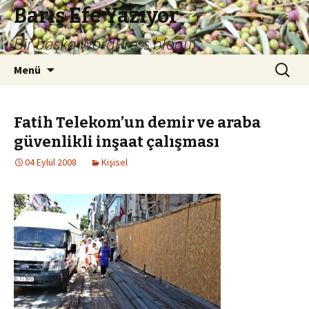
Barış Efe Yazıyor
Bir başka WordPress blogu.
İçeriğe
Arama:
Menü
atla
Fatih Telekom’un demir ve araba
güvenlikli inşaat çalışması
04 Eylül 2008
Kişisel