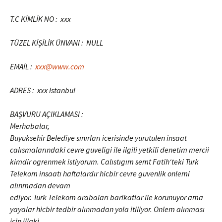
T.C KİMLİK NO : xxx
TÜZEL KİŞİLİK ÜNVANI : NULL
EMAİL :
xxx@www.com
ADRES : xxx Istanbul
BAŞVURU AÇIKLAMASI :
Merhabalar,
Buyuksehir Belediye sınırları icerisinde yurutulen insaat
calısmalarındaki cevre guveligi ile ilgili yetkili denetim mercii
kimdir ogrenmek istiyorum. Calıstıgım semt
Fatih
‘teki Turk
Telekom insaatı haftalardır hicbir cevre guvenlik onlemi
alınmadan devam
ediyor. Turk Telekom arabaları barikatlar ile korunuyor ama
yayalar hicbir tedbir alınmadan yola itiliyor. Onlem alınması
icin illaki