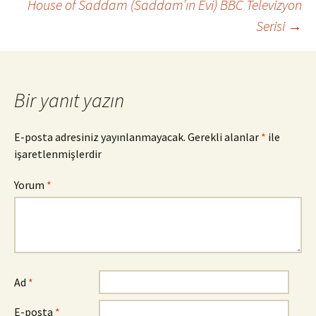
House of Saddam (Saddam’ın Evi) BBC Televizyon
dolaşımı
Serisi
→
Bir yanıt yazın
E-posta adresiniz yayınlanmayacak.
Gerekli alanlar
*
ile
işaretlenmişlerdir
Yorum
*
Ad
*
E-posta
*