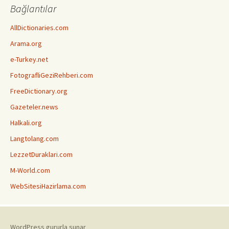
Bağlantılar
AllDictionaries.com
Arama.org
e-Turkey.net
FotografliGeziRehberi.com
FreeDictionary.org
Gazeteler.news
Halkali.org
Langtolang.com
LezzetDuraklari.com
M-World.com
WebSitesiHazirlama.com
WordPress gururla sunar