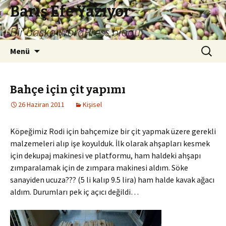
Barış Efe Yazıyor
Bir başka WordPress blogu.
İçeriğe
Arama:
Menü
atla
Bahçe için çit yapımı
26 Haziran 2011
Kişisel
Köpeğimiz Rodi için bahçemize bir çit yapmak üzere gerekli
malzemeleri alıp işe koyulduk. İlk olarak ahşapları kesmek
için dekupaj makinesi ve platformu, ham haldeki ahşapı
zımparalamak için de zımpara makinesi aldım. Söke
sanayiden ucuza??? (5 li kalıp 9.5 lira) ham halde kavak ağacı
aldım. Durumları pek iç açıcı değildi…