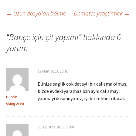
Yazı
←
Uzun dosyaları bölme
Domates yetiştirmek
→
dolaşımı
“
Bahçe için çit yapımı
” hakkında 6
yorum
17 Mart 2013, 13:16
Elinize saglik cok detayli bir calisma olmus,
bizde evdeki yaramaz icin ayni calismayi
Burcin
yapmayi dusunuyoruz, iyi bir rehber olacak.
Gungoren
20 Ağustos 2015, 00:08