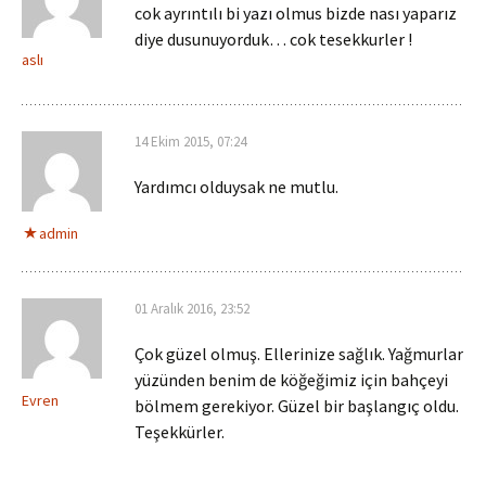
cok ayrıntılı bi yazı olmus bizde nası yaparız
diye dusunuyorduk… cok tesekkurler !
aslı
14 Ekim 2015, 07:24
Yardımcı olduysak ne mutlu.
admin
01 Aralık 2016, 23:52
Çok güzel olmuş. Ellerinize sağlık. Yağmurlar
yüzünden benim de köğeğimiz için bahçeyi
Evren
bölmem gerekiyor. Güzel bir başlangıç oldu.
Teşekkürler.